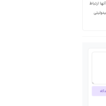
واص ACs با فعالیت هیدرولیتیک آنها ارتباط
تعدیل اسید AC که قبلا فعالیت هیدولیتی
دگاه