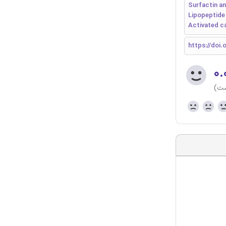
Surfactin an
Lipopeptide 
Activated c
https://doi.
۰.
ست)