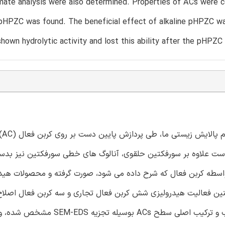
mate analysis were also determined. Properties of ACs were corr
 pHPZC was found. The beneficial effect of alkaline pHPZC wa
shown hydrolytic activity and lost this ability after the pHPZC
سورفکتی
رد ممکن است علاوه بر سورفکتین حلقوی، آنالوگ های خطی سورفکتین نیز بدس
اسطه کربن فعال که شرح داده می شود، صورت گرفته و محصولات هیدرو
 این مقاله همچنین فعالیت هیدرولیزی شش کربن فعال تجاری و سه کربن فعال اصل
ارزیابی شده است. بافت متخلخل ACs با اندازه گیری میزان جذب و ترکیب اصلی سطح ACs بوسی