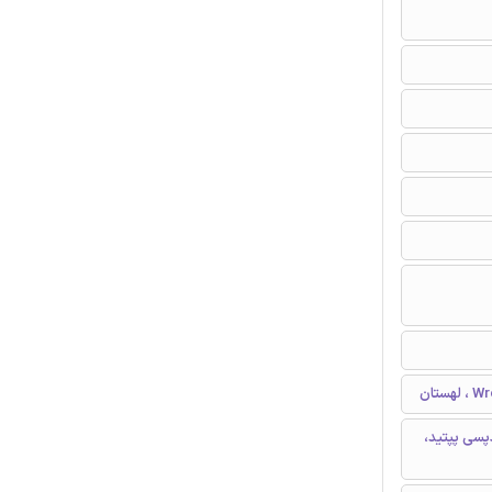
پسی پپتید،