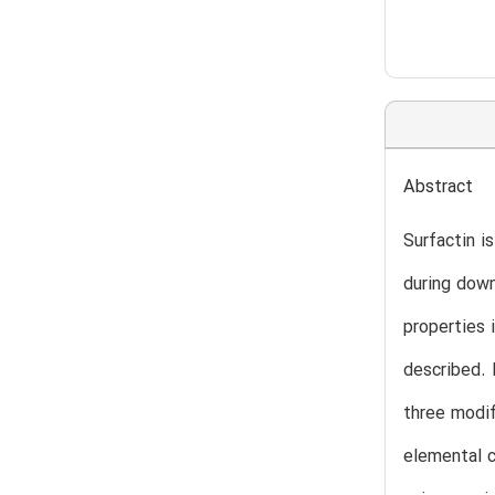
Abstract
Surfactin i
during down
properties 
described.
three modi
elemental c