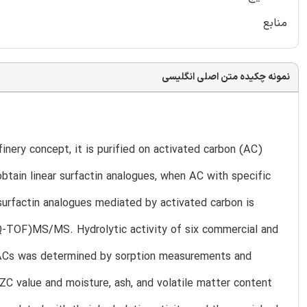
منابع
نمونه چکیده متن اصلی انگلیسی
finery concept, it is purified on activated carbon (AC)
obtain linear surfactin analogues, when AC with specific
c surfactin analogues mediated by activated carbon is
Q-TOF)MS/MS. Hydrolytic activity of six commercial and
 ACs was determined by sorption measurements and
C value and moisture, ash, and volatile matter content