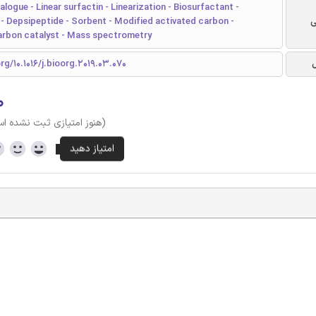
alogue - Linear surfactin - Linearization - Biosurfactant -
ی
- Depsipeptide - Sorbent - Modified activated carbon -
arbon catalyst - Mass spectrometry
org/10.1016/j.bioorg.2019.03.070
۰
(هنوز امتیازی ثبت نشده ا