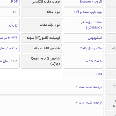
الزویر - Elsevier
فرمت مقاله انگلیسی
PDF
ورد تایپ شده و pdf
نوع مقاله
ISI
مقالات پژوهشی
نوع ارائه مقاله
ژورنال
(تحقیقاتی)
اسکوپوس
ایمپکت فاکتور(IF) مجله
3.936 در سال 2018
50 در سال 2019
شاخص SJR مجله
0.697 در سال 2018
شاخص Q یا Quartile
0045-2068
Q2 در سال 2018
(چارک)
10033
ن
ترجمه شده است ✓
ترجمه شده است ✓
ل