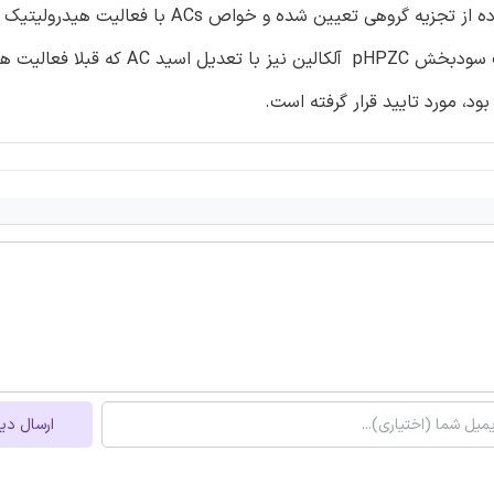
pHPZC و رطوبت، خاکستر و محتوای ماده فرار آنها نیز با استفاده از تجزیه گروهی تعیین شده و خ
داده شده و نقش اصلی pHPZC آلکالین معین شده است. اثرات سودبخش pHPZC آلکالین نیز با 
ارسال دی