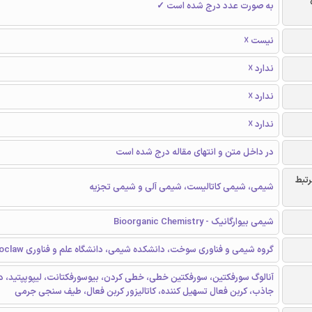
به صورت عدد درج شده است ✓
نیست ☓
ندارد ☓
ندارد ☓
ندارد ☓
در داخل متن و انتهای مقاله درج شده است
رتبط
شیمی، شیمی کاتالیست، شیمی آلی و شیمی تجزیه
شیمی بیوارگانیک - Bioorganic Chemistry
گروه شیمی و فناوری سوخت، دانشکده شیمی، دانشگاه علم و فناوری Wroclaw ، لهستان
آنالوگ سورفکتین، سورفکتین خطی، خطی کردن، بیوسورفکتانت، لیپوپپتید، د
جاذب، کربن فعال تسهیل کننده، کاتالیزور کربن فعال، طیف سنجی جرمی