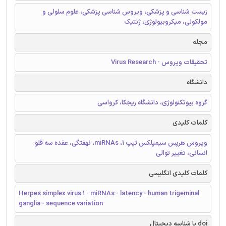
زیست شناسی و پزشکی، ویروس شناسی پزشکی، علوم سلولی و
مولکولی، میکروبیولوژی، ژنتیک
مجله
تحقیقات ویروس - Virus Research
دانشگاه
گروه بیوتکنولوژی، دانشگاه ریجکا، کرواسی
کلمات کلیدی
ویروس هرپس سیمپلکس تیپ 1، miRNAs، نهفتگی، عقده سه قلو
انسانی، تغییر توالی
کلمات کلیدی انگلیسی
Herpes simplex virus 1 - miRNAs - latency - human trigeminal
ganglia - sequence variation
doi یا شناسه دیجیتال