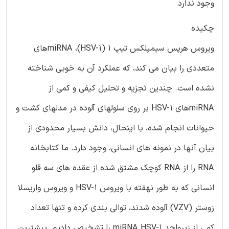
وجود ندارد
چکیده
ویروس هرپس سیمپلکس تیپ 1 (HSV-1)، miRNAهای
متعددی را بیان می کند، که عملکرد آن به خوبی شناخته
نشده است. چندین تجزیه و تحلیل کیفی و کمی از
miRNAهای HSV-1 بر روی سلولهای آلوده در مدلهای کشت و
حیوانات انجام شده، با اینحال، دانش بسیار محدودی از
بیان آنها در نمونه های انسانی، وجود دارد. ما کتابخانه
RNA را از RNA کوچک مشتق شده از عقده های سه قلو
انسانی که به طور نهفته با ویروس HSV-1 و ویروس واریسلا
زوستر (VZV) آلوده شدند، توالی بندی کرده و تنها تعداد
کمی از زیرواحد miRNA HSV-1 را تشخیص دادیم. بیشترین