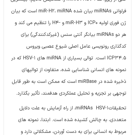
فراوانی miRNAs بیان شده miR-H2، miRNA است که بیان
ژن فوری اولیه ICP0 و miR-H3 و -H4 را تنظیم می کند و
هر دو miRNAs بیانگر آنتی سنس (غیرکدکنندگی) برای
کدگذاری رونویسی عامل اصلی شیوع عصبی ویروس
ICP34.5 است. توالی بسیاری از miRNA های HSV-1 که در
نمونه های انسانی شناسایی شده، متفاوت از توالیهای
ذخیره شده در miRBase است که ممکن است به طور قابل
توجهی بر تجزیه و تحلیل عملکردی هدفمند، تأثیر بگذارد.
تحقیقاتmiRNAs HSV-1، از راه آزمایش به علت دلایل
متعددی، به چالش کشیده شده است. ابتدا، نمونه های
مربوط به انسانی برای به دست آوردن، مشکلاتی دارد و