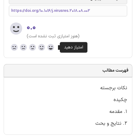
https://doi.org/10.1016/j.virusres.2018.08.002
۰.۰
(هنوز امتیازی ثبت نشده است)
فهرست مطالب
نکات برجسته
چکیده
1. مقدمه
2. نتایج و بحث