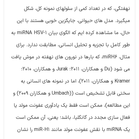
نهفتگی، که در تعداد کمی از سلولهای نمونه کل، شکل
میگیرد. مدل های حیوانی، جایگزین خوبی هستند با این
حال، ما مشاهده کرده ایم که الگوی بیان miRNA HSV-1 به
طور کامل با تجزیه و تحلیل انسانی، مطابقت ندارد. برای
مثال، miRH6، که بارها در نورون های نهفته در موش یافت
می شود (Du و همکاران، 2011؛ Jurak و همکاران، 2010؛
Kramer و همکاران، 2011)، اما در نمونه های انسانی به
سختی قابل تشخیص است ((Umbach و همکاران 2009) و
این مطالعه)، ممکن است فقط یک یادآوری عفونت مولد یا
فعال سازی مجدد در گانگلیا، باشد؛ یعنی، آن ممکن است
یک miRNA با نقش عفونت مولد مانند miR-H1 را نشان