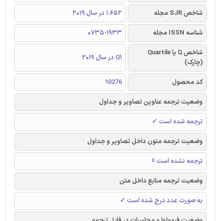
شاخص SJR مجله
1.652 در سال 2019
شناسه ISSN مجله
0735-1933
شاخص Q یا Quartile
Q1 در سال 2019
(چارک)
کد محصول
10276
وضعیت ترجمه عناوین تصاویر و جداول
ترجمه شده است ✓
وضعیت ترجمه متون داخل تصاویر و جداول
ترجمه نشده است ☓
وضعیت ترجمه منابع داخل متن
به صورت عدد درج شده است ✓
وضعیت فرمولها و محاسبات در فایل ترجمه