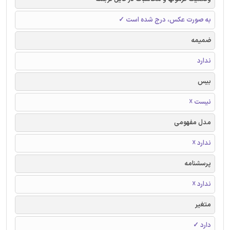
به صورت عکس، درج شده است ✓
ضمیمه
ندارد
بیس
نیست ☓
مدل مفهومی
ندارد ☓
پرسشنامه
ندارد ☓
متغیر
دارد ✓