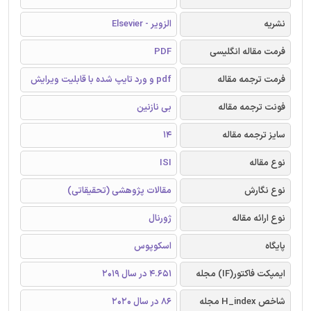
نشریه
الزویر - Elsevier
فرمت مقاله انگلیسی
PDF
فرمت ترجمه مقاله
pdf و ورد تایپ شده با قابلیت ویرایش
فونت ترجمه مقاله
بی نازنین
سایز ترجمه مقاله
14
نوع مقاله
ISI
نوع نگارش
مقالات پژوهشی (تحقیقاتی)
نوع ارائه مقاله
ژورنال
پایگاه
اسکوپوس
ایمپکت فاکتور(IF) مجله
4.651 در سال 2019
شاخص H_index مجله
86 در سال 2020