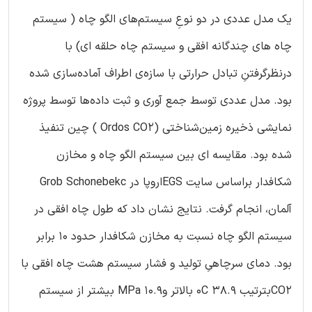
یک مدل عددی در دو نوعِ سیستم‌های الگو چاه ( سیستم
چاه های چندگانه ‌افقی و سیستم چاه حلقه ای) با
درنظرگرفتنِ تبادل حرارتی با سازه‌ی اطراف آماده‌سازی شده
بود. مدل عددی توسط جمع آوری و ثبت داده‌ها توسط پروژه
نمایشی ذخیره زمین‌شناختی (Ordos CO2 ) چین تنفیذ
شده بود. مقایسه ای بین سیستم الگو چاه و مخازن
شکافدار براساس سایت EGSاروپا در Grob Schonebekc
آلمان، انجام گرفت. نتایج نشان داد که طول چاه افقی در
سیستم الگو چاه نسبت به مخازن شکافدار حدود 10 برابر
بود. دمای سرچاهیِ تولید و فشار سیستم هشت چاه‌ افقی با
CO2بترتیب 38.9 0C بالاتر و10.9 MPa بیشتر از سیستم