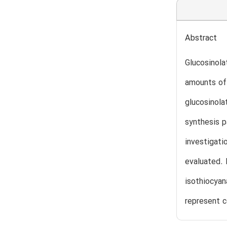
Abstract
Glucosinola
amounts of 
glucosinola
synthesis p
investigati
evaluated. 
isothiocyan
represent c