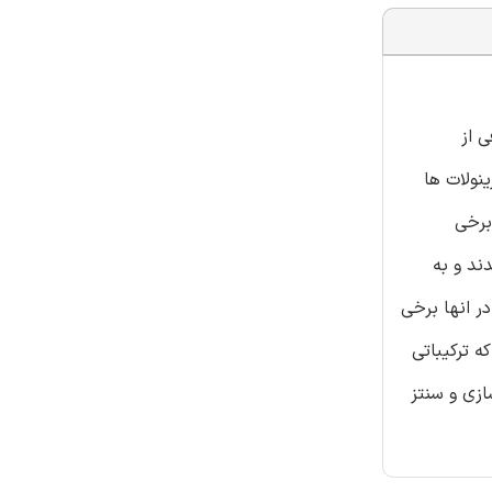
 از
نولات ها
برخی
ند و به
ر انها برخی
ه ترکیباتی
ازی و سنتز