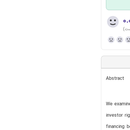
۰.
ست)
Abstract
We examine 
investor r
financing b