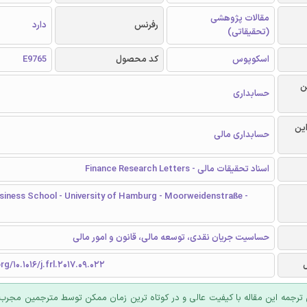
مقالات پژوهشی
رفرنس
دارد
(تحقیقاتی)
اسکوپوس
کد محصول
E9765
ن
حسابداری
این
حسابداری مالی
اسناد تحقیقات مالی - Finance Research Letters
iness School - University of Hamburg - Moorweidenstraße -
حساسیت جریان نقدی، توسعه مالی، قانون و امور مالی
rg/10.1016/j.frl.2017.09.022
ترجمه این مقاله با کیفیت عالی و در کوتاه ترین زمان ممکن توسط مترجمین مجرب 