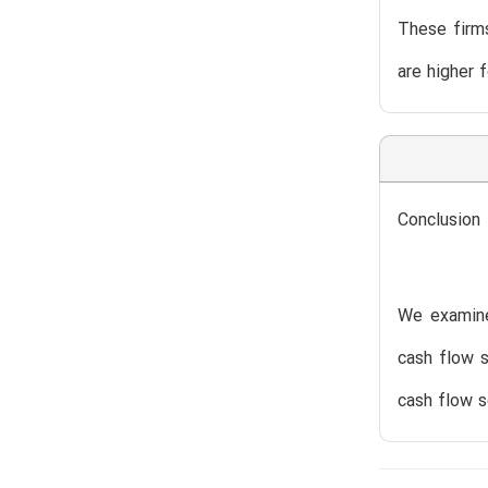
These firms
are higher 
Conclusion
We examine 
cash flow s
cash flow s