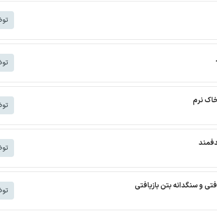
توض
توض
خاک نرم
توض
دفمند
توض
افتی و سنگدانه بتن بازیافتی
توض