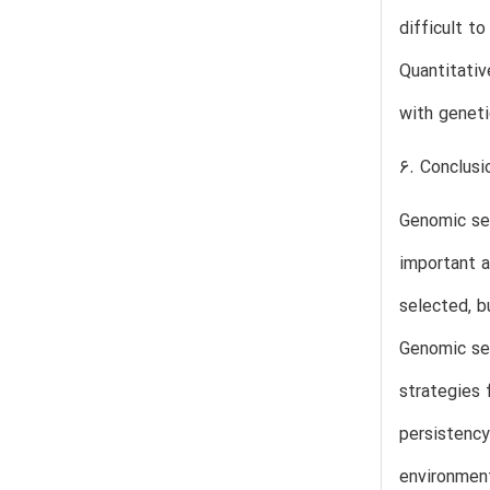
difficult t
Quantitativ
with geneti
6. Conclusi
Genomic sel
important a
selected, b
Genomic sel
strategies 
persistency
environment