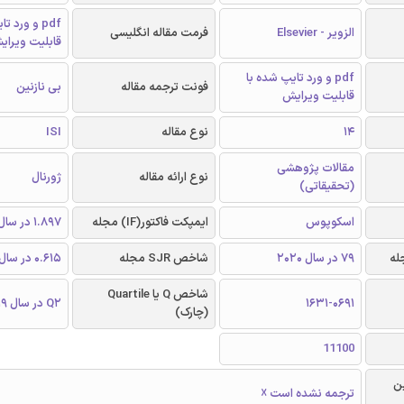
pdf و ورد 
الزویر - Elsevier
فرمت مقاله انگلیسی
قابلیت ویرای
pdf و ورد تایپ شده با
فونت ترجمه مقاله
بی نازنین
قابلیت ویرایش
14
نوع مقاله
ISI
مقالات پژوهشی
نوع ارائه مقاله
ژورنال
(تحقیقاتی)
اسکوپوس
ایمپکت فاکتور(IF) مجله
1.897 در سال 2019
79 در سال 2020
شاخص SJR مجله
0.615 در سال 2019
شاخص Q یا Quartile
1631-0691
Q2 در سال 2019
(چارک)
11100
ن
ترجمه نشده است ☓