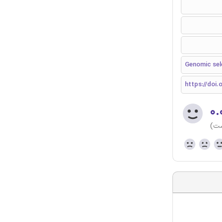
Genomic sele
https://doi.o
۰.
ست)