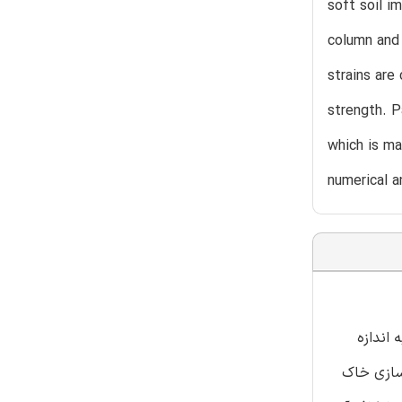
soft soil i
column and 
strains are
strength. P
which is ma
numerical a
اندازه
سازی خاک