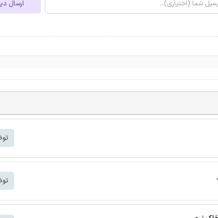
ارسال دی
توض
توض