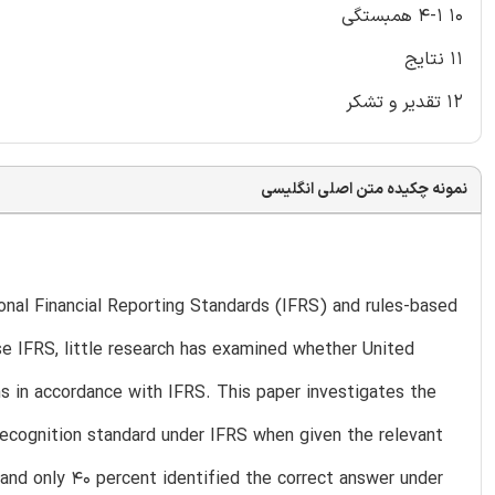
10 4-1 همبستگی
11 نتایج
12 تقدیر و تشکر
نمونه چکیده متن اصلی انگلیسی
nal Financial Reporting Standards (IFRS) and rules-based
use IFRS, little research has examined whether United
s in accordance with IFRS. This paper investigates the
 recognition standard under IFRS when given the relevant
and only 40 percent identified the correct answer under