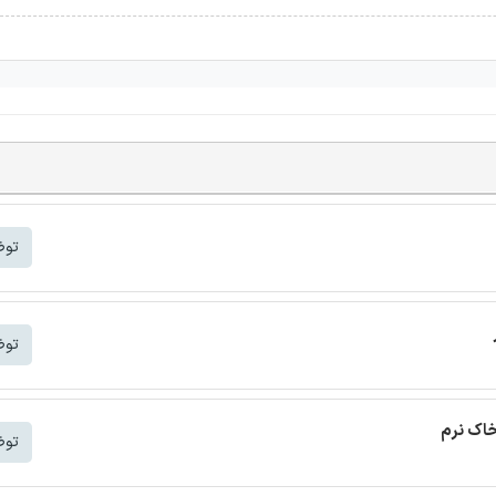
توض
توض
خاک نرم
توض