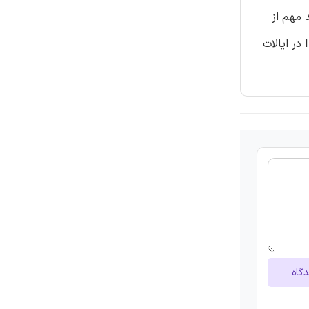
 مهم از
آنها هنوز GAAP را انتخاب کردند تا اینکه گزینه صحیح یعنی IFRS را انتخاب کنند. این بیانگر این است که آموزش بیشتر در مورد IFRS در ایالات‌
دگاه