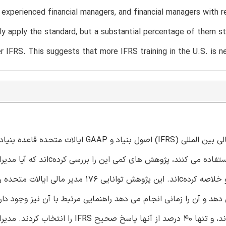
experienced financial managers, and financial managers with r
ly apply the standard, but a substantial percentage of them st
r IFRS. This suggests that more IFRS training in the U.S. is n
علی رغم حرکت به سوی همگرایی میان استانداردهای گزارشگری مالی بین المللی (IFRS) اصول بنیاد و AP
اینکه بسیاری از روابط خارجی مؤسسات ایالات متحده از IFRS استفاده می کنند، پژوهش های کمی
ایالات متحده معاملات را در تطابق با IFRS به طور صحیح ثبت و خلاصه کردهcاند. این پژوهش توانایی 176 مدیر مالی ای
 IFRS را مورد مطالعه قرار می دهد و آن را زمانی انجام می دهد راهنمایی مرتبط با آن نیز وجود
نیمی از شرکت کنندگان پاسخ GAAP ایالات متحده را انتخاب کردند، و تنها 40 درصد از آنها پاسخ صحیح FRS