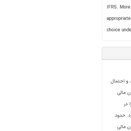
IFRS. More 
appropriate
choice unde
GA ایالات متحده قاعده بنیاد، و احتمال
 این را بررسی کردهcاند که آیا مدیران مالی
الات متحده را در
 دارد. حدود
I را انتخاب کردند. مدیران مالی