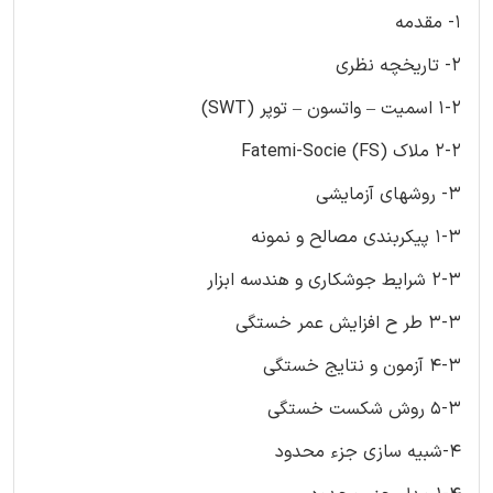
1- مقدمه
2- تاریخچه نظری
1-2 اسمیت – واتسون – توپر (SWT)
2-2 ملاک (Fatemi-Socie (FS
3- روشهای آزمایشی
1-3 پیکربندی مصالح و نمونه
2-3 شرایط جوشکاری و هندسه ابزار
3-3 طر ح افزایش عمر خستگی
4-3 آزمون و نتایج خستگی
5-3 روش شکست خستگی
4-شبیه سازی جزء محدود