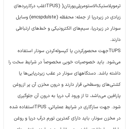
ترموپلاستیک‌الاستومرپلی‌یورتان( (TPUSاغلب درکاربردهای
زیادی در زیردریا از جمله؛ محفظه (encspdulste) وسایل
سونار در زیردریا، سیم‌های الکترونیکی و خط‌های ارتباطی
دارند.
TUPSجهت محصورکردن یا کپسوله‌کردن سونار استفاده
می‌شود. باید خصوصیات خوبی مخصوصاً در شرایط سخت را
داشته باشد. دستگاههای سونار در عقب زیردریایی‌ها یا
کشتی‌های روسطحی قرار دارند و درون مخزن آن پر ازروغن
پارافین می‌باشد، تا از ورود آب دریا به درون آن جلوگیری
شود. جهت سازگاری در شرایط عملیاتی، TPUSاستفاده شده
در مخزن سونار، باید دارای کمترین تورم درآب دریا و روغن