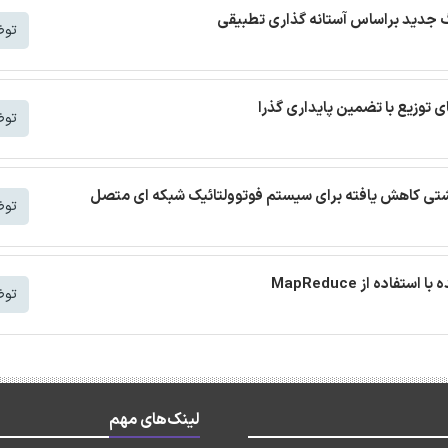
توض
توض
 نشتی کاهش یافته برای سیستم فوتوولتائیک شبکه ای متصل
توض
توض
لینک‌های مهم