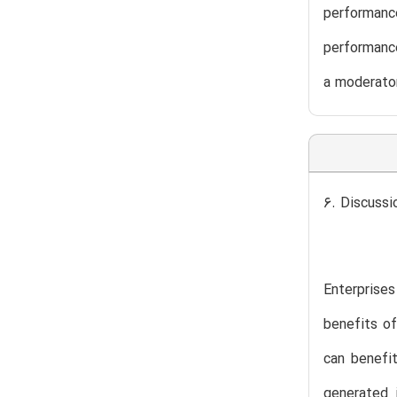
performanc
performance
a moderator
6. Discussi
Enterprises
benefits of
can benefi
generated 