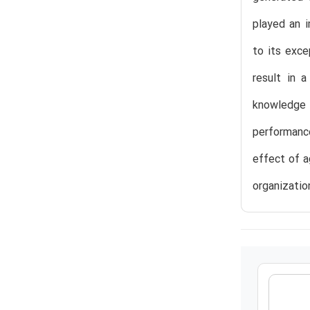
played an i
to its exce
result in 
knowledge 
performanc
effect of a
organizatio