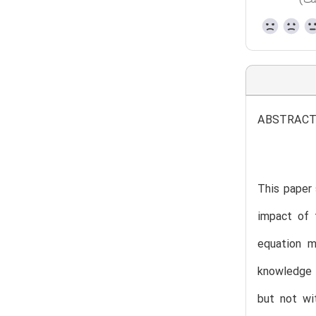
ست)
ABSTRAC
This paper 
impact of 
equation m
knowledge t
but not wi