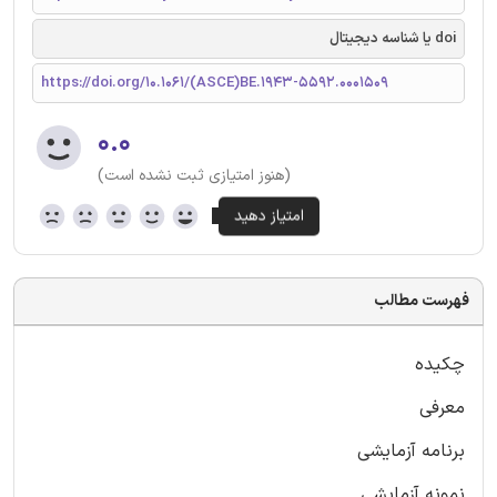
doi یا شناسه دیجیتال
https://doi.org/10.1061/(ASCE)BE.1943-5592.0001509
۰.۰
(هنوز امتیازی ثبت نشده است)
فهرست مطالب
چکیده
معرفی
برنامه آزمایشی
نمونه آزمایشی