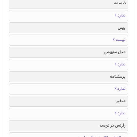
ضمیمه
ندارد ☓
بیس
نیست ☓
مدل مفهومی
ندارد ☓
پرسشنامه
ندارد ☓
متغیر
ندارد ☓
رفرنس در ترجمه