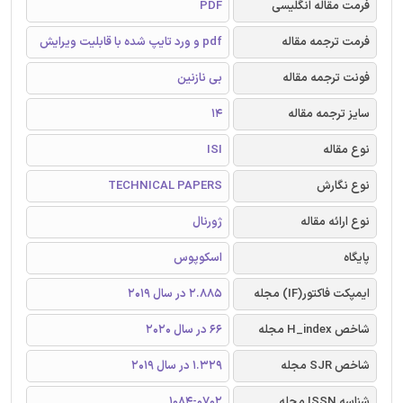
فرمت مقاله انگلیسی
PDF
فرمت ترجمه مقاله
pdf و ورد تایپ شده با قابلیت ویرایش
فونت ترجمه مقاله
بی نازنین
سایز ترجمه مقاله
14
نوع مقاله
ISI
نوع نگارش
TECHNICAL PAPERS
نوع ارائه مقاله
ژورنال
پایگاه
اسکوپوس
ایمپکت فاکتور(IF) مجله
2.885 در سال 2019
شاخص H_index مجله
66 در سال 2020
شاخص SJR مجله
1.329 در سال 2019
شناسه ISSN مجله
1084-0702