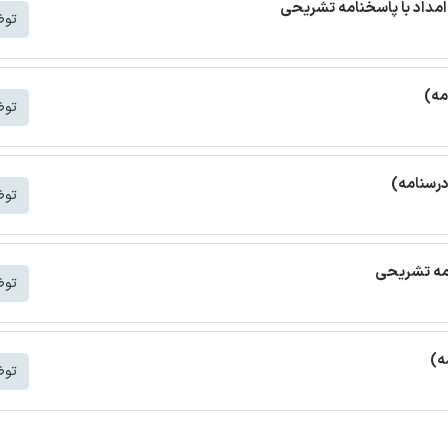
مداد با پاسخنامه تشریحی
توض
مه)
توض
درسنامه)
توض
امه تشریحی
توض
ه)
توض