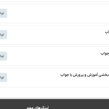
توض
اب
توض
جواب
توض
بخشی آموزش و پرورش با جواب
توض
لینک‌های مهم