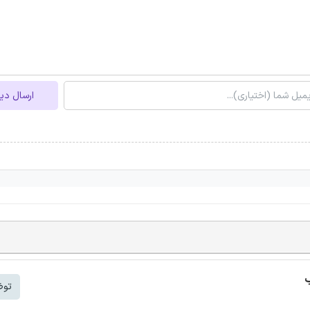
ارسال دی
ب
توض