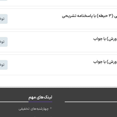
ریحی
توض
رورش) با جواب
توض
ورش) با جواب
توض
لینک‌های مهم
چهارشنبه‌های تخفیفی