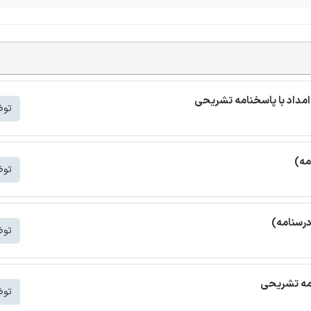
مداد با پاسخنامه تشریحی
توض
مه)
توض
درسنامه)
توض
امه تشریحی
توض