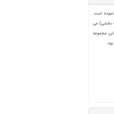
نموده است.
یت بخشی) می
 این مجموعه
ود.