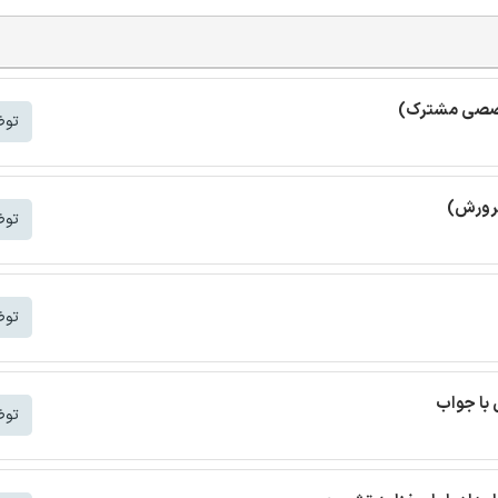
خصصی مشترک)
توض
پرورش)
توض
توض
با جواب
توض