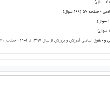
ه 57 (169 سوال)
وزش و پرورش از سال 1397 تا 1401 - صفحه 140(127 سوال)