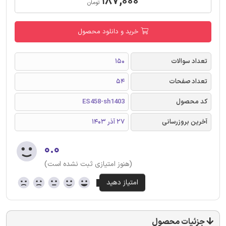
۱۸۷,۰۰۰
تومان
خرید و دانلود محصول
تعداد سوالات
150
تعداد صفحات
54
کد محصول
ES458-sh1403
آخرین بروزرسانی
27 آذر 1403
۰.۰
(هنوز امتیازی ثبت نشده است)
جزئیات محصول