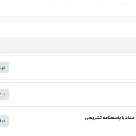
توض
توض
مداد با پاسخنامه تشریحی
توض