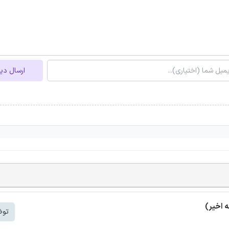
ارسال دی
توض