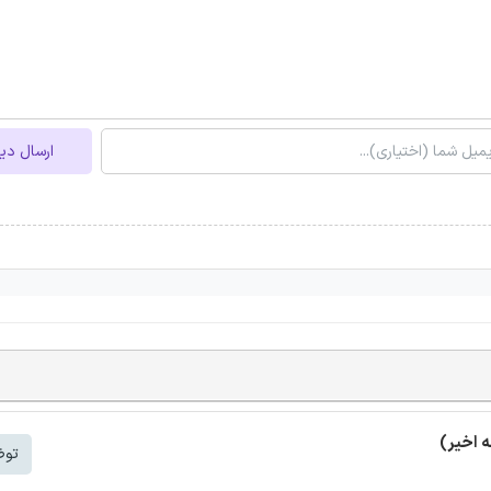
ارسال دی
توض