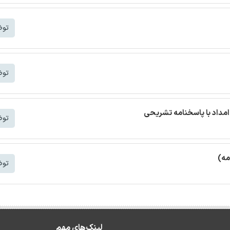
توض
توض
مداد با پاسخنامه تشریحی
توض
مه)
توض
لینک‌های مهم