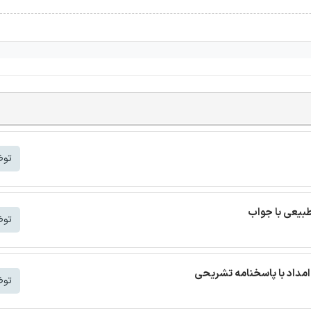
توض
بیعی با جواب
توض
مداد با پاسخنامه تشریحی
توض