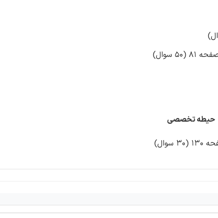
5 سوال)
حیطه تخصصی
سوال)