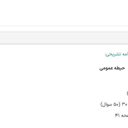
مه تشریحی:
حیطه عمومی
ه 41