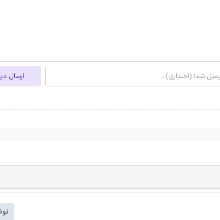
ارسال دی
توض