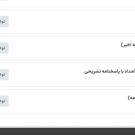
توض
توض
مداد با پاسخنامه تشریحی
توض
مه)
توض