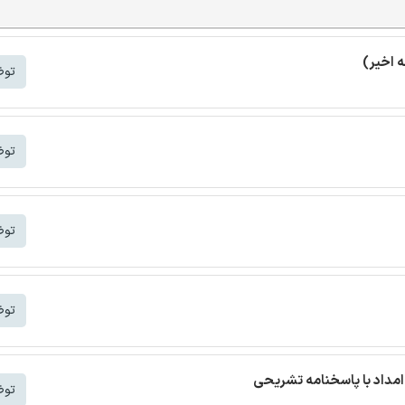
توض
توض
توض
توض
مداد با پاسخنامه تشریحی
توض