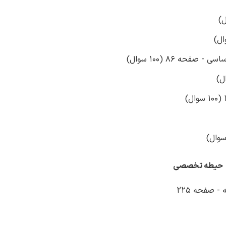
ه 86 (100 سوال)
حیطه تخصصی
 صفحه 225