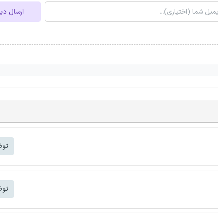
ارسال دی
توض
توض