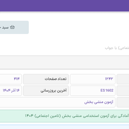
سبد خ
اعی) با جواب
1242
تعداد صفحات
414
ES1602
آخرین بروزرسانی
16 آذر 1404
آزمون منشی بخش
مادگی برای آزمون استخدامی منشی بخش (تامین اجتماعی) 1404