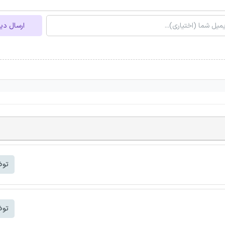
ارسال دی
توض
توض