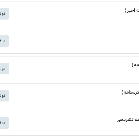
توض
توض
مه)
توض
درسنامه)
توض
امه تشریحی
توض