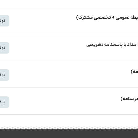
(حیطه عمومی + تخصصی مشترک)
توض
مداد با پاسخنامه تشریحی
توض
مه)
توض
درسنامه)
توض