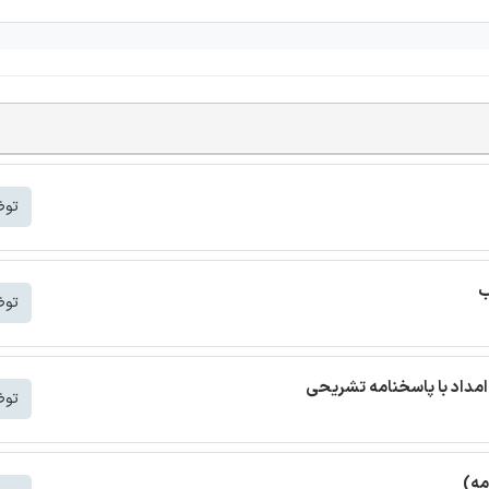
توض
ب
توض
مداد با پاسخنامه تشریحی
توض
مه)