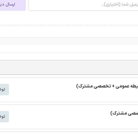
ارسال دی
(حیطه عمومی + تخصصی مشترک)
توض
خصصی مشترک)
توض