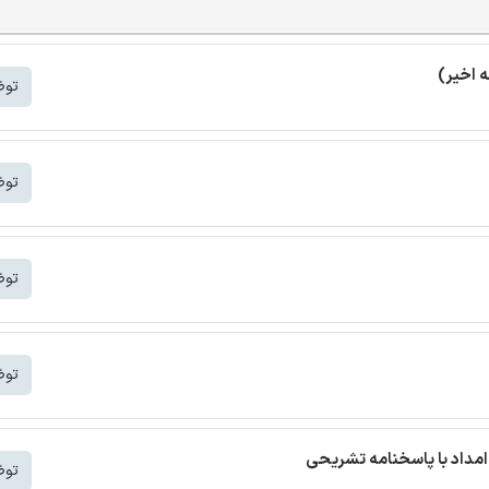
توض
توض
توض
توض
مداد با پاسخنامه تشریحی
توض