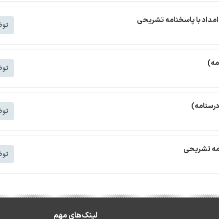
مداد با پاسخنامه تشریحی
توض
مه)
توض
درسنامه)
توض
امه تشریحی
توض
لینک‌های مهم