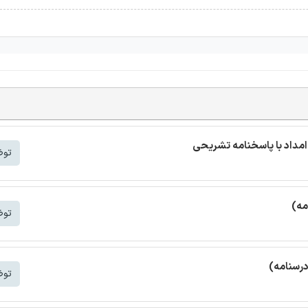
مداد با پاسخنامه تشریحی
توض
مه)
توض
درسنامه)
توض