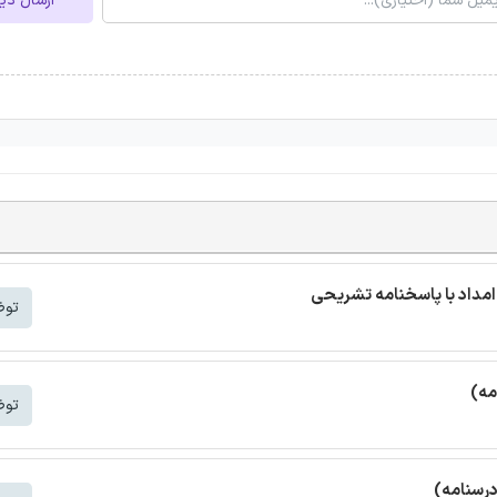
ارسال دی
مداد با پاسخنامه تشریحی
توض
مه)
توض
درسنامه)