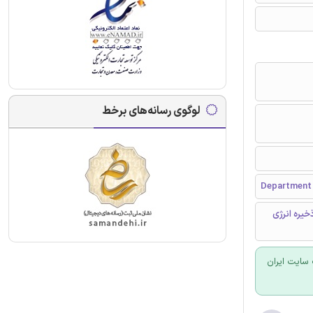
لوگوی رسانه‌های برخط
Department o
رارت (HT)، ارسال نیرو، ذخیره انرژی
سایت ایران