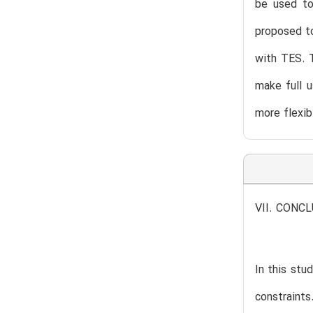
be used to
proposed to
with TES. T
make full 
more flexib
VII. CONC
In this stu
constraint