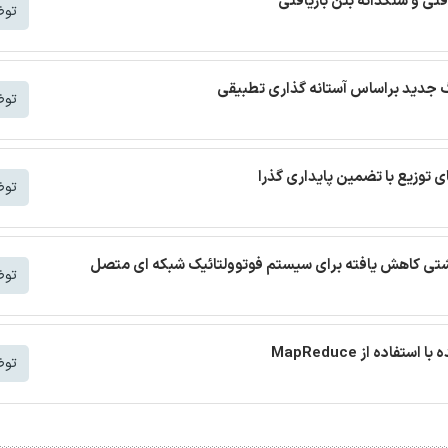
افتی و سنگدانه بتن بازیافتی
توض
توض
توض
 نشتی کاهش یافته برای سیستم فوتوولتائیک شبکه ای متصل
توض
توض