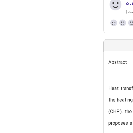
۰.
ست)
Abstract
Heat transf
the heating
(CHP), the 
proposes a 