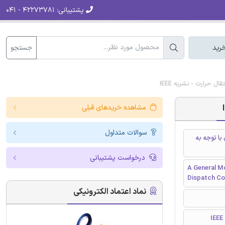
پشتیبانی:
۴۲۲۷۳۷۸۱ - ۰۴۱
جستجو
رید
 حرارت - نشریه IEEE
مشاهده خریدهای قبلی
سوالات متداول
با توجه به
درخواست پشتیبانی
A General M
Dispatch Co
نماد اعتماد الکترونیکی
I