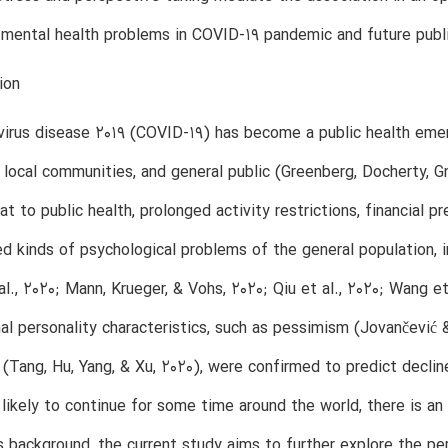
 mental health problems in COVID-19 pandemic and future publ
ion
virus disease 2019 (COVID-19) has become a public health em
 local communities, and general public (Greenberg, Docherty,
at to public health, prolonged activity restrictions, financial
ed kinds of psychological problems of the general population, 
al., 2020; Mann, Krueger, & Vohs, 2020; Qiu et al., 2020; Wang e
al personality characteristics, such as pessimism (Jovančević 
 (Tang, Hu, Yang, & Xu, 2020), were confirmed to predict decli
s likely to continue for some time around the world, there is an
s background, the current study aims to further explore the pe