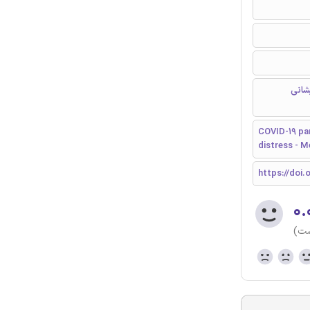
ریشانی
COVID-19 pan
distress - M
https://doi.o
۰.
ست)