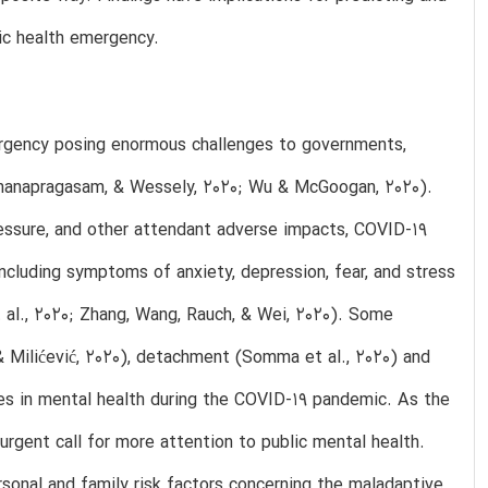
ic health emergency.
ergency posing enormous challenges to governments,
 Gnanapragasam, & Wessely, 2020; Wu & McGoogan, 2020).
 pressure, and other attendant adverse impacts, COVID-19
including symptoms of anxiety, depression, fear, and stress
t al., 2020; Zhang, Wang, Rauch, & Wei, 2020). Some
& Milićević, 2020), detachment (Somma et al., 2020) and
nes in mental health during the COVID-19 pandemic. As the
 urgent call for more attention to public mental health.
rsonal and family risk factors concerning the maladaptive