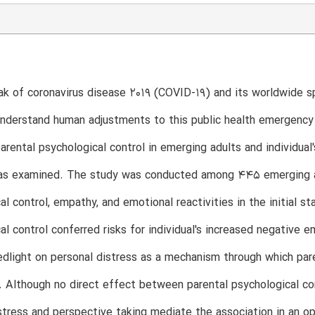
k of coronavirus disease 2019 (COVID-19) and its worldwide s
nderstand human adjustments to this public health emergency 
arental psychological control in emerging adults and individual
s examined. The study was conducted among 445 emerging adu
al control, empathy, and emotional reactivities in the initial 
al control conferred risks for individual's increased negative e
edlight on personal distress as a mechanism through which par
s. Although no direct effect between parental psychological co
stress and perspective taking mediate the association in an op