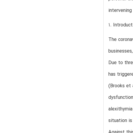
intervening
1. Introduct
The corona
businesses,
Due to thre
has trigger
(Brooks et 
dysfunction
alexithymia
situation i
Against thi