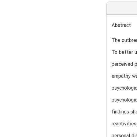
Abstract
The outbrea
To better u
perceived p
empathy wa
psychologic
psychologic
findings sh
reactivitie
personal di