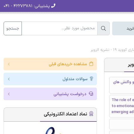
پشتیبانی:
۴۲۲۷۳۷۸۱ - ۰۴۱
جستجو
رید
شریه الزویر
مشاهده خریدهای قبلی
سوالات متداول
و واکنش های
درخواست پشتیبانی
The role of 
to emotional
emerging ad
نماد اعتماد الکترونیکی