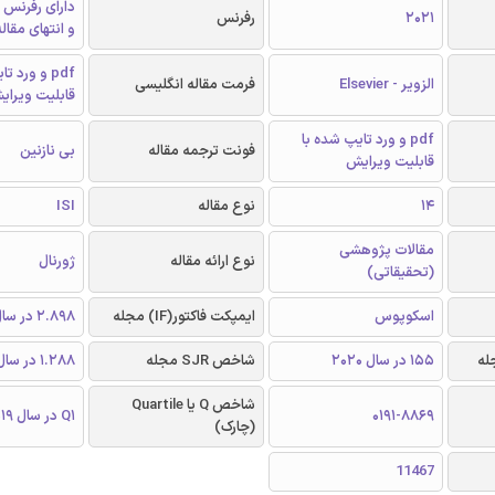
دارای رفرنس 
2021
رفرنس
و انتهای مقال
pdf و ورد 
الزویر - Elsevier
فرمت مقاله انگلیسی
قابلیت ویرای
pdf و ورد تایپ شده با
فونت ترجمه مقاله
بی نازنین
قابلیت ویرایش
14
نوع مقاله
ISI
مقالات پژوهشی
نوع ارائه مقاله
ژورنال
(تحقیقاتی)
اسکوپوس
ایمپکت فاکتور(IF) مجله
2.898 در سال 2019
155 در سال 2020
شاخص SJR مجله
1.288 در سال 2019
شاخص Q یا Quartile
0191-8869
Q1 در سال 2019
(چارک)
11467