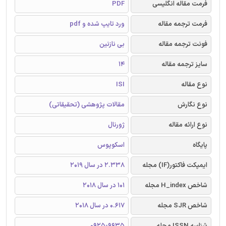
فرمت مقاله انگلیسی
PDF
فرمت ترجمه مقاله
ورد تایپ شده و pdf
فونت ترجمه مقاله
بی نازنین
سایز ترجمه مقاله
14
نوع مقاله
ISI
نوع نگارش
مقالات پژوهشی (تحقیقاتی)
نوع ارائه مقاله
ژورنال
پایگاه
اسکوپوس
ایمپکت فاکتور(IF) مجله
2.338 در سال 2019
شاخص H_index مجله
101 در سال 2018
شاخص SJR مجله
0.617 در سال 2018
شناسه ISSN مجله
0925-9635