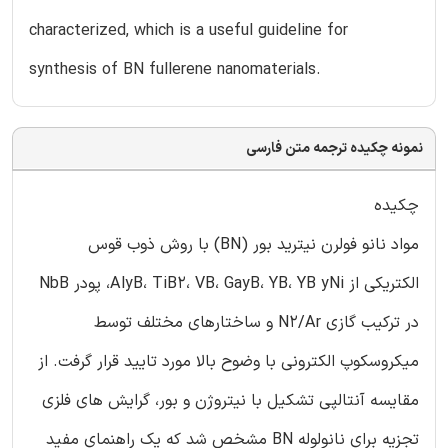
characterized, which is a useful guideline for
synthesis of BN fullerene nanomaterials.
نمونه چکیده ترجمه متن فارسی
چکیده
مواد نانو فولرن نیترید بور (BN) با روش ذوب قوس
الکتریکی از AlyB، TiB2، VB، GayB، YB، YB yNi، پودر NbB
در ترکیب گازی N2/Ar و ساختارهای مختلف توسط
میکروسکوپ الکترونی با وضوح بالا مورد تایید قرار گرفت. از
مقایسه آنتالپی تشکیل با نیتروژن و بور، گرایش های فلزی
تجزیه برای نانولوله BN مشخص شد که یک راهنمای مفید