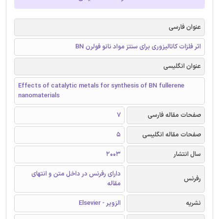
عنوان فارسی
اثر فلزات کاتالیزوری برای سنتز مواد نانو فولرن BN
عنوان انگلیسی
Effects of catalytic metals for synthesis of BN fullerene
nanomaterials
صفحات مقاله فارسی
7
صفحات مقاله انگلیسی
5
سال انتشار
2003
دارای رفرنس در داخل متن و انتهای
رفرنس
مقاله
نشریه
الزویر - Elsevier