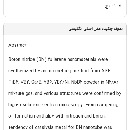
5- نتایج
نمونه چکیده متن اصلی انگلیسی
Abstract
Boron nitride (BN) fullerene nanomaterials were
synthesized by an arc-melting method from Al/B,
TiB2, VB2, Ga/B, YB6, YB6/Ni, NbB2 powder in N2/Ar
mixture gas, and various structures were confirmed by
high-resolution electron microscopy. From comparing
of formation enthalpy with nitrogen and boron,
tendency of catalysis metal for BN nanotube was