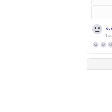
۰.
ست)