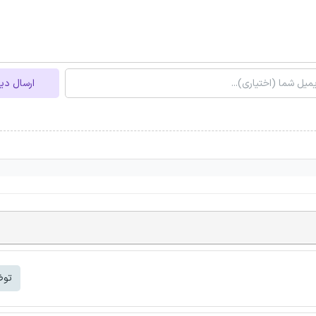
ارسال دی
توض