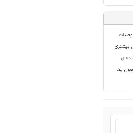
صوصیات
ل بیشتری
نده ی
کند.RNA خصوصیات مختلفی همچون یک