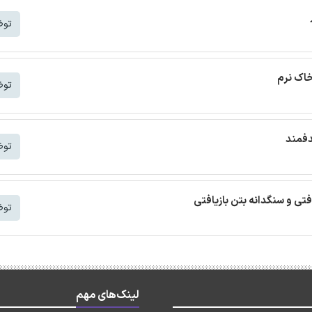
توض
خاک نرم
توض
دفمند
توض
افتی و سنگدانه بتن بازیافتی
توض
لینک‌های مهم