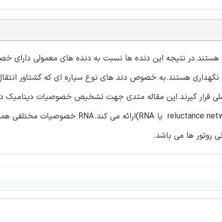
 هستند.در نتیجه این دنده ها نسبت به دنده های معمولی دارای خ
 و نگهداری هستند.به خصوص دند های نوع سیاره ای که گشتاور انتقا
ی عملی قرار گیرند.این مقاله متدی جهت تشخیص خصوصیات دینامیک د
مغناطیسی بر اساس آنالیز مقاومت ویژه ی شبکه (reluctance network analysis یا RNA)ارائه می 
 روتور ها می باشد.