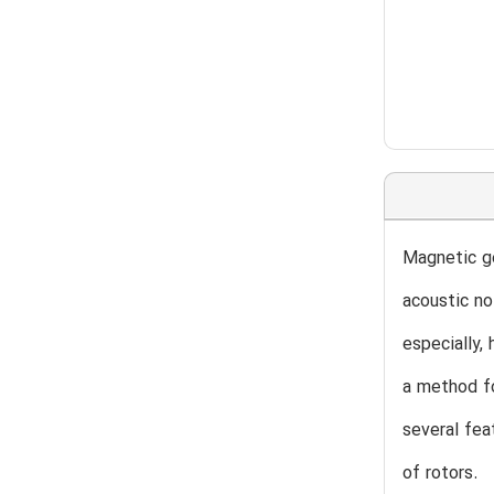
Magnetic ge
acoustic no
especially,
a method fo
several fea
of rotors.