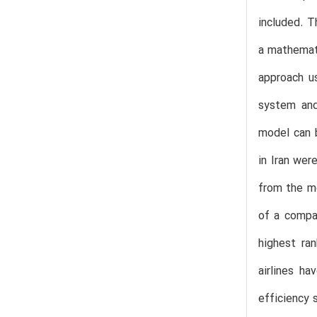
included. T
a mathemati
approach us
system and
model can b
in Iran wer
from the mo
of a compan
highest ra
airlines h
efficiency 