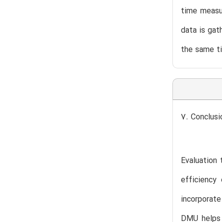
time measur
data is gat
the same t
7. Conclusi
Evaluation
efficiency
incorporate
DMU helps 