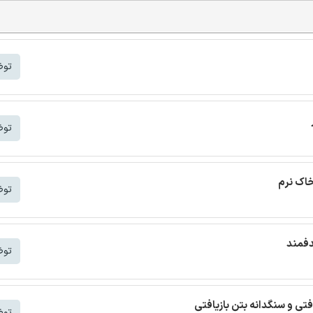
توض
توض
خاک نرم
توض
دفمند
توض
افتی و سنگدانه بتن بازیافتی
توض