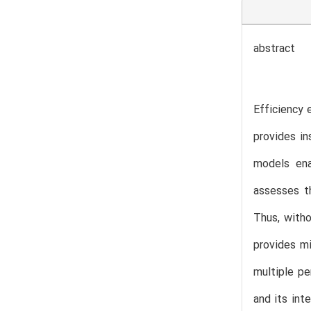
abstract
Efficiency 
provides i
models ena
assesses t
Thus, with
provides m
multiple p
and its int