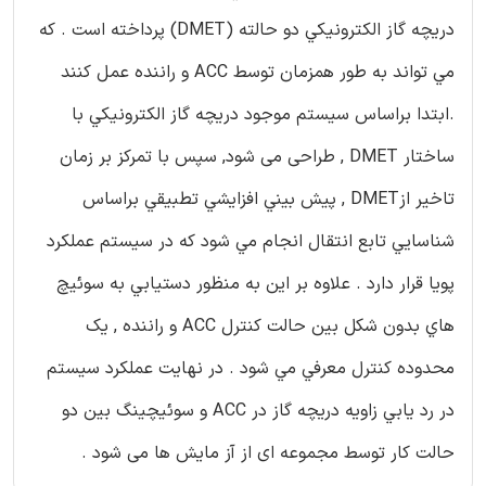
دريچه گاز الكترونيكي دو حالته (DMET) پرداخته است . كه
مي تواند به طور همزمان توسط ACC و راننده عمل كنند
.ابتدا براساس سيستم موجود دريچه گاز الكترونيكي با
ساختار DMET , طراحی می شود, سپس با تمرکز بر زمان
تاخیر ازDMET , پيش بيني افزايشي تطبيقي براساس
شناسايي تابع انتقال انجام مي شود كه در سيستم عملكرد
پويا قرار دارد . علاوه بر اين به منظور دستيابي به سوئيچ
هاي بدون شکل بین حالت کنترل ACC و راننده , یک
محدوده كنترل معرفي مي شود . در نهايت عملكرد سيستم
در رد يابي زاويه دریچه گاز در ACC و سوئیچینگ بین دو
حالت کار توسط مجموعه ای از آز مایش ها می شود .