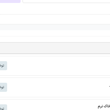
توض
توض
خاک نرم
توض