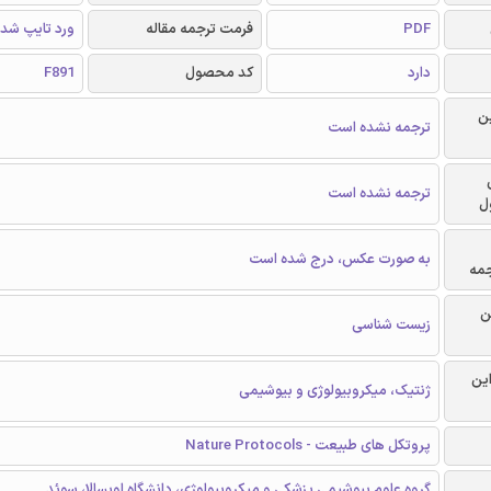
PDF
فرمت ترجمه مقاله
ورد تایپ شد
دارد
کد محصول
F891
ن
ترجمه نشده است
ترجمه نشده است
ل
به صورت عکس، درج شده است
جمه
ن
زیست شناسی
این
ژنتیک، میکروبیولوژی و بیوشیمی
پروتکل های طبیعت - Nature Protocols
گروه علوم بیوشیمی پزشکی و میکروبیولوژی، دانشگاه اوپسالا، سوئد