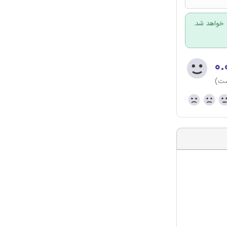
 خواهد شد.
۰.
ست)