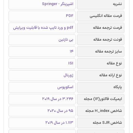
نشریه
اشپرینگر - Springer
فرمت مقاله انگلیسی
PDF
فرمت ترجمه مقاله
pdf و ورد تایپ شده با قابلیت ویرایش
فونت ترجمه مقاله
بی نازنین
سایز ترجمه مقاله
14
نوع مقاله
ISI
نوع ارائه مقاله
ژورنال
پایگاه
اسکوپوس
ایمپکت فاکتور(IF) مجله
3.246 در سال 2019
شاخص H_index مجله
95 در سال 2020
شاخص SJR مجله
1.113 در سال 2019