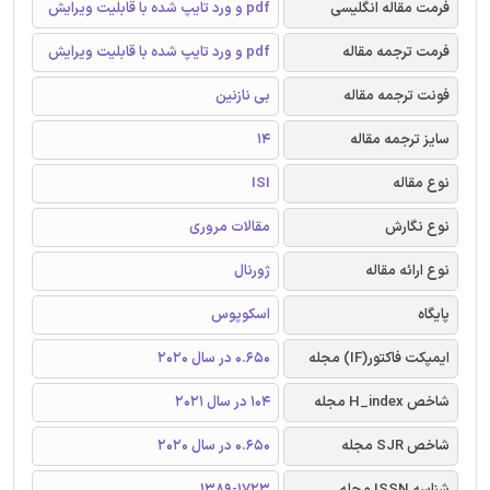
فرمت مقاله انگلیسی
pdf و ورد تایپ شده با قابلیت ویرایش
فرمت ترجمه مقاله
pdf و ورد تایپ شده با قابلیت ویرایش
فونت ترجمه مقاله
بی نازنین
سایز ترجمه مقاله
14
نوع مقاله
ISI
نوع نگارش
مقالات مروری
نوع ارائه مقاله
ژورنال
پایگاه
اسکوپوس
ایمپکت فاکتور(IF) مجله
0.650 در سال 2020
شاخص H_index مجله
104 در سال 2021
شاخص SJR مجله
0.650 در سال 2020
شناسه ISSN مجله
1389-1723