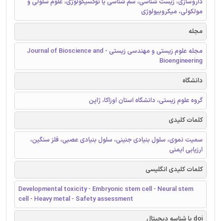
داروسازی، زیست شناسی، سم شناسی یا توکسیکولوژی، علوم سلولی و
مولکولی، میکروبیولوژی
مجله
مجله علوم زیستی و مهندسی زیستی - Journal of Bioscience and
Bioengineering
دانشگاه
گروه علوم زیستی، دانشگاه استان اوزاکا، ژاپن
کلمات کلیدی
سمیت نموی، سلول بنیادی جنینی، سلول بنیادی عصبی، فلز سنگین،
ارزیابی ایمنی
کلمات کلیدی انگلیسی
Developmental toxicity - Embryonic stem cell - Neural stem
cell - Heavy metal - Safety assessment
doi یا شناسه دیجیتال