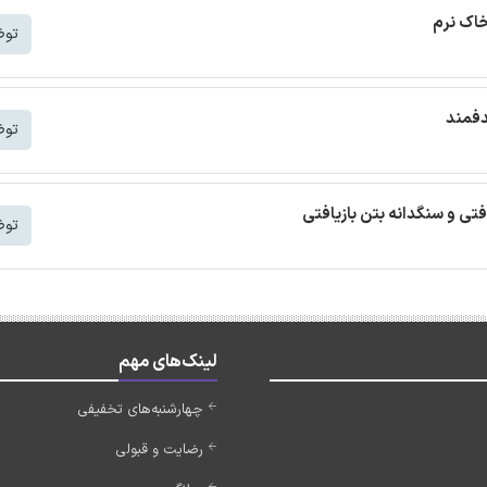
خاک نرم
توض
دفمند
توض
افتی و سنگدانه بتن بازیافتی
توض
لینک‌های مهم
چهارشنبه‌های تخفیفی
رضایت و قبولی