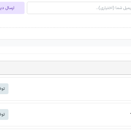
ارسال دی
توض
توض