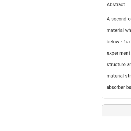
Abstract
A second-or
material wh
below - 10
experiment 
structure a
material st
absorber b