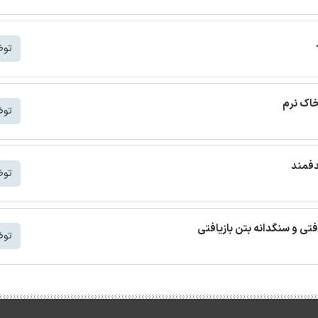
توض
خاک نرم
توض
دفمند
توض
افتی و سنگدانه بتن بازیافتی
توض