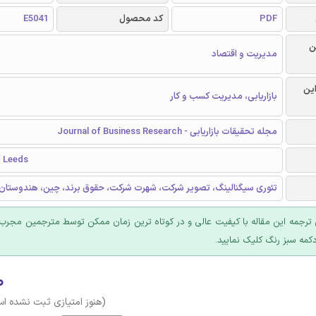
PDF
کد محصول
E5041
ن
مدیریت و اقتصاد
این
بازاریابی، مدیریت کسب و کار
مجله تحقیقات بازاریابی - Journal of Business Research
f Leeds
تئوری سیگنالینگ، تصویر شرکت، شهرت شرکت، حقوق برند، چين، هندوستان
ترجمه این مقاله با کیفیت عالی و در کوتاه ترین زمان ممکن توسط مترجمین مجرب 
کمه سبز رنگ کلیک نمایید.
۰
(هنوز امتیازی ثبت نشده ا