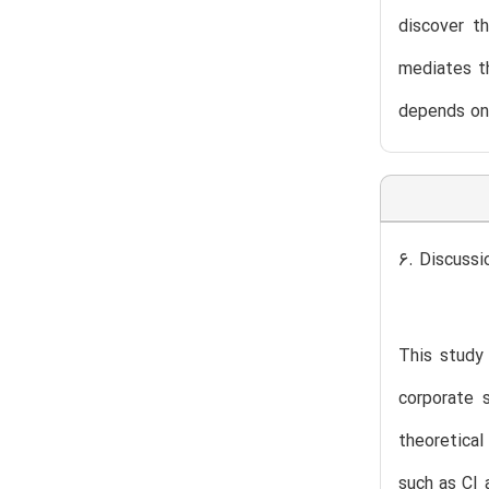
discover t
mediates th
depends on 
6. Discussi
This study 
corporate 
theoretical
such as CI 