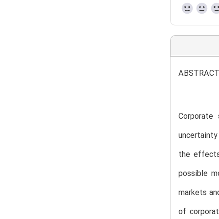
ABSTRAC
Corporate 
uncertaint
the effects
possible m
markets and
of corpora