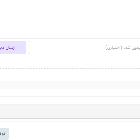
ارسال دی
توض