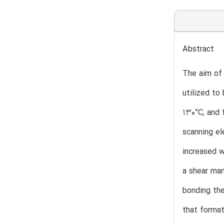
Abstract
The aim of 
utilized to
130°C, and 
scanning el
increased w
a shear man
bonding the
that format