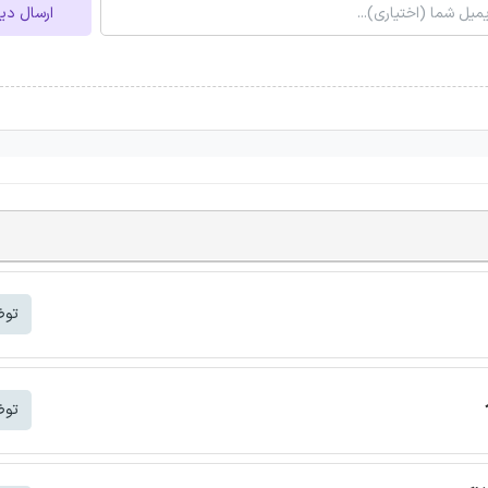
ارسال دی
توض
توض