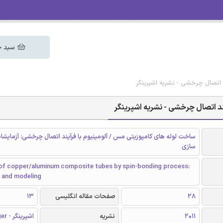
سبد خ
 اتصال چرخشی - نشریه اشپرینگر
ند اتصال چرخشی - نشریه اشپرینگر
ساخت لوله های کامپوزیتی مس / آلومینیوم با فرآیند اتصال چرخشی: آزمایش
سازی
 of copper/aluminum composite tubes by spin-bonding process:
 and modeling
28
صفحات مقاله انگلیسی
13
2011
نشریه
اشپرینگر - Springer