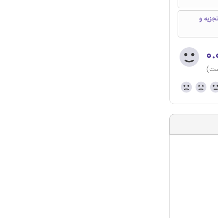
 تجزیه و
۰.
ست)