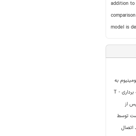
addition to
comparison
model is de
ومینیوم به
لوله مس با کاهش ضخامت 20 تا60٪ و درجه حرارت های فرآینــــد °C25، 130°Cو °C230 است.استحکام اتصال با استفاده از آزمون لایه برداری - T
دهد که پس از
 پوست توسط
 اتصال