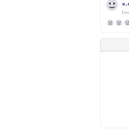
۰.
ست)