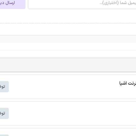
ارسال دی
توض
توض