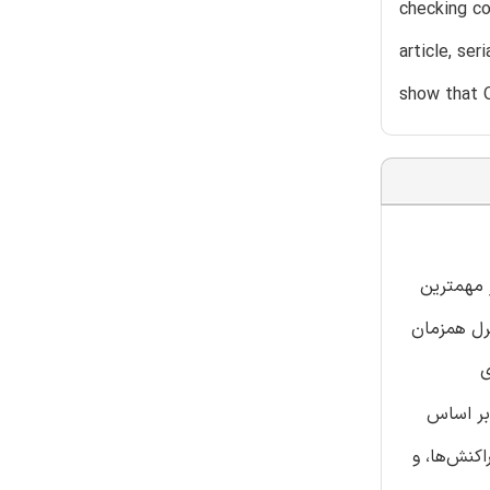
checking co
article, se
show that O
 مهمترین
رل همزمان
ی
، روش‌های خوش‌بینانه، مناسب پایگاه داده‌ی تلفن همراه نیستند. در این مقاله، الگوریتم کنترل همزمان OPCOT، بر اساس
کنش‌ها، و