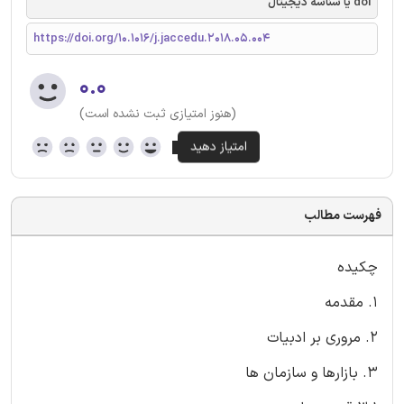
doi یا شناسه دیجیتال
https://doi.org/10.1016/j.jaccedu.2018.05.004
۰.۰
(هنوز امتیازی ثبت نشده است)
فهرست مطالب
چکیده
1. مقدمه
2. مروری بر ادبیات
3. بازارها و سازمان ها