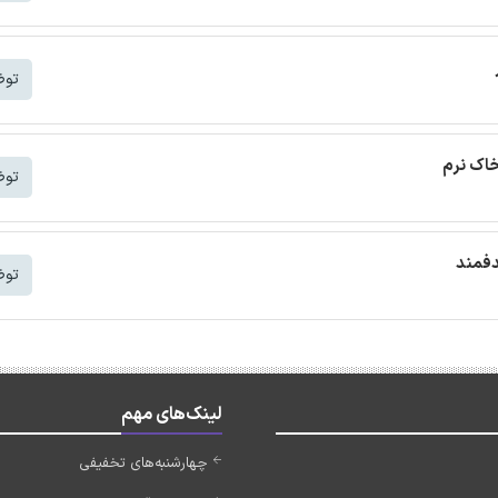
توض
خاک نرم
توض
دفمند
توض
لینک‌های مهم
چهارشنبه‌های تخفیفی