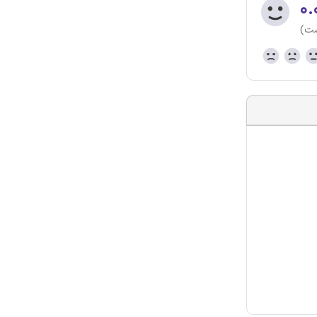
۰.
ست)