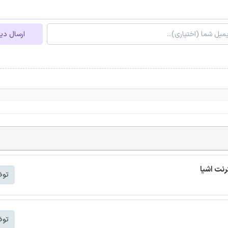
ارسال دی
توض
توض