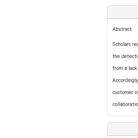
Abstract
Scholars re
the detecti
from a lack
Accordingl
customer co
collaborati